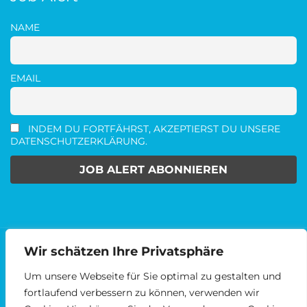
NAME
EMAIL
INDEM DU FORTFÄHRST, AKZEPTIERST DU UNSERE
DATENSCHUTZERKLÄRUNG.
Wir schätzen Ihre Privatsphäre
2014 - 2024 © MEDIENKARRIERE.DE
AGBS
DATENSCHUTZ
IMPRESSUM
Um unsere Webseite für Sie optimal zu gestalten und
fortlaufend verbessern zu können, verwenden wir