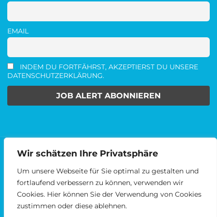
EMAIL
INDEM DU FORTFÄHRST, AKZEPTIERST DU UNSERE
DATENSCHUTZERKLÄRUNG.
Wir schätzen Ihre Privatsphäre
2014 - 2024 © MEDIENKARRIERE.DE
AGBS
DATENSCHUTZ
IMPRESSUM
Um unsere Webseite für Sie optimal zu gestalten und
fortlaufend verbessern zu können, verwenden wir
Cookies. Hier können Sie der Verwendung von Cookies
Facebook
Linked
zustimmen oder diese ablehnen.
In