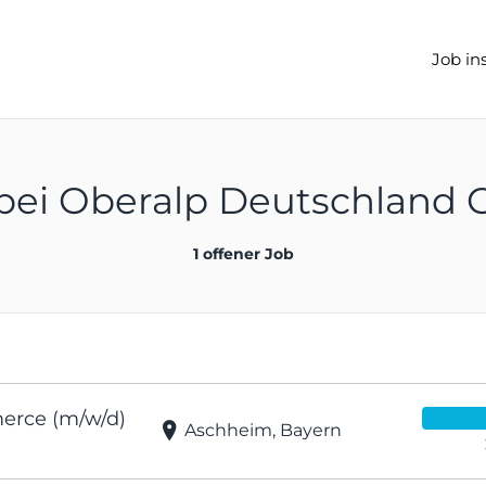
.de
Job in
 bei Oberalp Deutschland
1 offener Job
erce (m/w/d)
Aschheim, Bayern