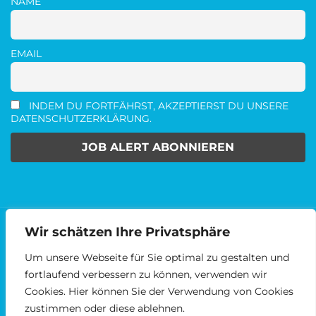
NAME
EMAIL
INDEM DU FORTFÄHRST, AKZEPTIERST DU UNSERE
DATENSCHUTZERKLÄRUNG.
Wir schätzen Ihre Privatsphäre
2014 - 2024 © MEDIENKARRIERE.DE
AGBS
DATENSCHUTZ
IMPRESSUM
Um unsere Webseite für Sie optimal zu gestalten und
fortlaufend verbessern zu können, verwenden wir
Cookies. Hier können Sie der Verwendung von Cookies
Facebook
Linked
zustimmen oder diese ablehnen.